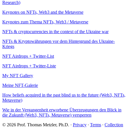
Research)
Keynotes on NFTs, Web3 and the Metaverse
Keynotes zum Thema NFTs, Web3 / Metaverse
NFTs & cryptocurrencies in the context of the Ukraine war
NFTs & Kryptowährungen vor dem Hintergrund des Ukraine-
Kriegs
NFT Airdrops + Twitter-List
NFT Airdrops + Twitter-Liste
My NFT Gallery
Meine NFT-Galerie
How beliefs acquired in the past blind us to the future (Web3, NFTs,
Metaverse)
Wie in der Vergangenheit erworbene Überzeugungen den Blick in
die Zukunft (Web3, NFTs, Metaverse) versperren
© 2026 Prof. Thomas Metzler, Ph.D.
·
Privacy
∙
Terms
∙
Collection