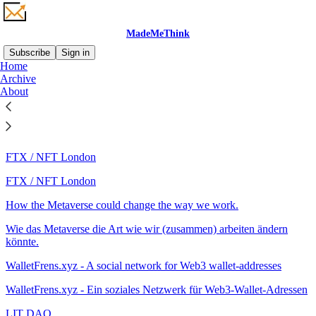
MadeMeThink
Subscribe
Sign in
Home
Archive
Sitemap - 2022 -
About
MadeMeThink
FTX / NFT London
FTX / NFT London
How the Metaverse could change the way we work.
Wie das Metaverse die Art wie wir (zusammen) arbeiten ändern
könnte.
WalletFrens.xyz - A social network for Web3 wallet-addresses
WalletFrens.xyz - Ein soziales Netzwerk für Web3-Wallet-Adressen
LIT DAO