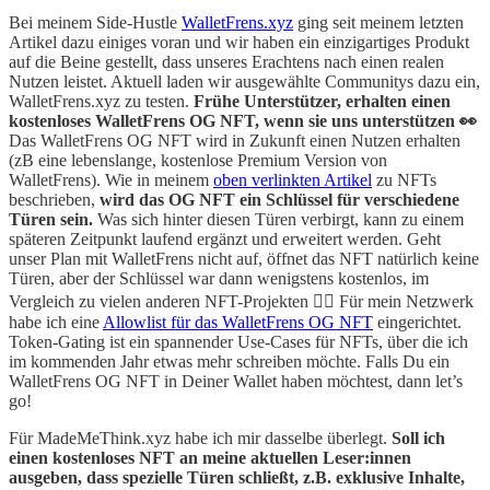
Bei meinem Side-Hustle
WalletFrens.xyz
ging seit meinem letzten
Artikel dazu einiges voran und wir haben ein einzigartiges Produkt
auf die Beine gestellt, dass unseres Erachtens nach einen realen
Nutzen leistet. Aktuell laden wir ausgewählte Communitys dazu ein,
WalletFrens.xyz zu testen.
Frühe Unterstützer, erhalten einen
kostenloses WalletFrens OG NFT, wenn sie uns unterstützen 👀
Das WalletFrens OG NFT wird in Zukunft einen Nutzen erhalten
(zB eine lebenslange, kostenlose Premium Version von
WalletFrens). Wie in meinem
oben verlinkten Artikel
zu NFTs
beschrieben,
wird das OG NFT ein Schlüssel für verschiedene
Türen sein.
Was sich hinter diesen Türen verbirgt, kann zu einem
späteren Zeitpunkt laufend ergänzt und erweitert werden. Geht
unser Plan mit WalletFrens nicht auf, öffnet das NFT natürlich keine
Türen, aber der Schlüssel war dann wenigstens kostenlos, im
Vergleich zu vielen anderen NFT-Projekten 🤷‍♂️ Für mein Netzwerk
habe ich eine
Allowlist für das WalletFrens OG NFT
eingerichtet.
Token-Gating ist ein spannender Use-Cases für NFTs, über die ich
im kommenden Jahr etwas mehr schreiben möchte. Falls Du ein
WalletFrens OG NFT in Deiner Wallet haben möchtest, dann let’s
go!
Für MadeMeThink.xyz habe ich mir dasselbe überlegt.
Soll ich
einen kostenloses NFT an meine aktuellen Leser:innen
ausgeben, dass spezielle Türen schließt, z.B. exklusive Inhalte,