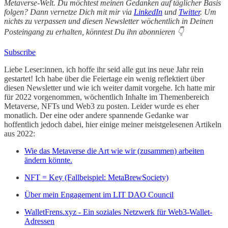
Metaverse-Welt. Du möchtest meinen Gedanken auf täglicher Basis
folgen? Dann vernetze Dich mit mir via
LinkedIn
und
Twitter
. Um
nichts zu verpassen und diesen Newsletter wöchentlich in Deinen
Posteingang zu erhalten, könntest Du ihn abonnieren 👇
Subscribe
Liebe Leser:innen, ich hoffe ihr seid alle gut ins neue Jahr rein
gestartet! Ich habe über die Feiertage ein wenig reflektiert über
diesen Newsletter und wie ich weiter damit vorgehe. Ich hatte mir
für 2022 vorgenommen, wöchentlich Inhalte im Themenbereich
Metaverse, NFTs und Web3 zu posten. Leider wurde es eher
monatlich. Der eine oder andere spannende Gedanke war
hoffentlich jedoch dabei, hier einige meiner meistgelesenen Artikeln
aus 2022:
Wie das Metaverse die Art wie wir (zusammen) arbeiten
ändern könnte.
NFT = Key (Fallbeispiel: MetaBrewSociety)
Über mein Engagement im LIT DAO Council
WalletFrens.xyz - Ein soziales Netzwerk für Web3-Wallet-
Adressen