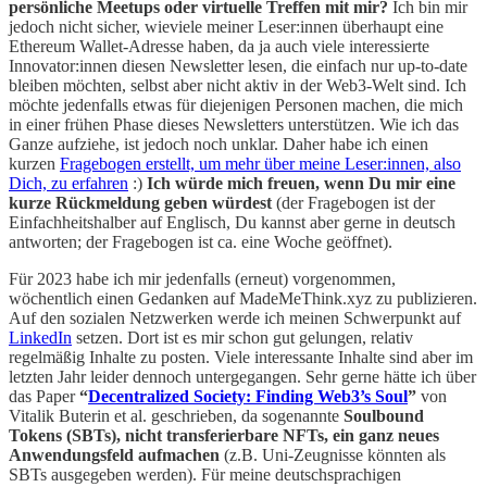
persönliche Meetups oder virtuelle Treffen mit mir?
Ich bin mir
jedoch nicht sicher, wieviele meiner Leser:innen überhaupt eine
Ethereum Wallet-Adresse haben, da ja auch viele interessierte
Innovator:innen diesen Newsletter lesen, die einfach nur up-to-date
bleiben möchten, selbst aber nicht aktiv in der Web3-Welt sind. Ich
möchte jedenfalls etwas für diejenigen Personen machen, die mich
in einer frühen Phase dieses Newsletters unterstützen. Wie ich das
Ganze aufziehe, ist jedoch noch unklar. Daher habe ich einen
kurzen
Fragebogen erstellt, um mehr über meine Leser:innen, also
Dich, zu erfahren
:)
Ich würde mich freuen, wenn Du mir eine
kurze Rückmeldung geben würdest
(der Fragebogen ist der
Einfachheitshalber auf Englisch, Du kannst aber gerne in deutsch
antworten; der Fragebogen ist ca. eine Woche geöffnet).
Für 2023 habe ich mir jedenfalls (erneut) vorgenommen,
wöchentlich einen Gedanken auf MadeMeThink.xyz zu publizieren.
Auf den sozialen Netzwerken werde ich meinen Schwerpunkt auf
LinkedIn
setzen. Dort ist es mir schon gut gelungen, relativ
regelmäßig Inhalte zu posten. Viele interessante Inhalte sind aber im
letzten Jahr leider dennoch untergegangen. Sehr gerne hätte ich über
das Paper
“
Decentralized Society: Finding Web3’s Soul
”
von
Vitalik Buterin et al. geschrieben, da sogenannte
Soulbound
Tokens (SBTs), nicht transferierbare NFTs, ein ganz neues
Anwendungsfeld aufmachen
(z.B. Uni-Zeugnisse könnten als
SBTs ausgegeben werden). Für meine deutschsprachigen