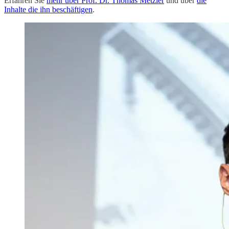
Erfahren Sie
mehr über Prof. Dr. Thomas Metzler
und über
die
Inhalte die ihn beschäftigen
.