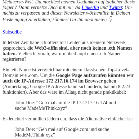
Metaverse-Welt. Du möchtest meinen Gedanken auf täglicher Basis
folgen? Dann vernetze Dich mit mir via
LinkedIn
und
Twitter
. Um
nichts zu verpassen und diesen Newsletter wöchentlich in Deinen
Posteingang zu erhalten, könntest Du ihn abonnieren 👇
Subscribe
In letzter Zeit habe ich öfters mit Leuten aus meinem Netzwerk
gesprochen, die
Web3-affin sind, aber noch keinen .eth Namen
haben.
Vielleicht vorab, warum überhaupt einen .eth Namen
registrieren?
Ein .eth Name ist vergleichbar mit einem klassischen Top-Level-
Domain wie .com. Um die
Google-Page aufzurufen könnten wir
auch die IP-Adresse 172.217.16.174 im Browser geben
(Anmerkung: Google IP Adresse kann sich ändern, hat am 8.2.23
funktioniert). Aber das wäre im Alltag nicht gerade praktikabel:
John Doe: “Geh mal auf die IP 172.217.16.174 und
suche MadeMeThink.xyz”
Es leuchtet vermutlich jedem ein, dass die Alternative einfacher ist:
John Doe: “Geh mal auf Google.com und suche
MadeMeThink.xyz”