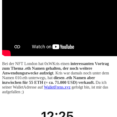
Bei der NFT London hat 0xWKris einen
interessanten Vortrag
zum Thema .eth Namen gehalten, der noch weitere
Anwendungszwecke aufzeigt
. Kris war damals noch unter dem
Namen 010.eth unterwegs, hat
diesen .eth Namen aber
inzwischen für 55 ETH (= ca. 71.000 USD) verkauft.
Da ich
seiner WalletAdresse auf
WalletFrens.xyz
gefolgt bin, ist mir das
aufgefallen ;)