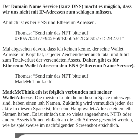
Der
Domain Name Service (kurz DNS) macht es möglich, dass
wir uns nicht mit IP-Adressen rum schlagen müssen.
Ähnlich ist es bei ENS und Ethereum Adressen.
Thomas: “Send mir das NFT bitte auf
0xf0A704377F945E69fE056b3c2D6Dd577152B27a1”
Mal abgesehen davon, dass ich keinen kenne, der seine Wallet
Adresse im Kopf hat, ist jeder Zeichendreher auch fatal und führt
zum Totalverlust der versendeten Assets.
Daher, gibt es für
Ethereum Wallet Adressen den ENS (Ethereum Name Service).
Thomas: “Send mir das NFT bitte auf
MadeMeThink.eth”
MadeMeThink.eth ist folglich verbunden mit meiner
WalletAdresse.
Die meisten Leute die in diesem Space unterwegs
sind, haben einen .eth Namen. Zukünftig wird vermutlich jeder, der
aktiv in diesem Space ist, für seine Hauptwallet-Adresse einen .eth
Namen haben. Es ist einfach um so vieles angenehmer. NFTs oder
andere Assets können einfach an die .eth Adresse gesendet werden,
wie beispielsweise im nachfolgenden Screenshot ersichtlich.