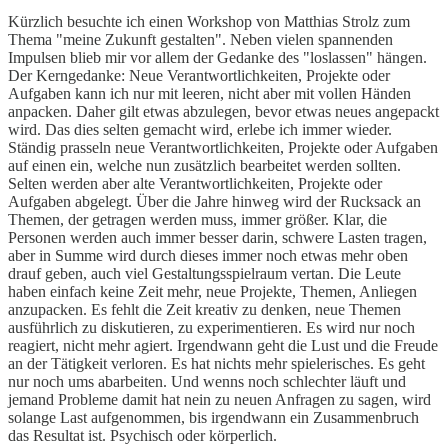
Kürzlich besuchte ich einen Workshop von Matthias Strolz zum
Thema "meine Zukunft gestalten". Neben vielen spannenden
Impulsen blieb mir vor allem der Gedanke des "loslassen" hängen.
Der Kerngedanke: Neue Verantwortlichkeiten, Projekte oder
Aufgaben kann ich nur mit leeren, nicht aber mit vollen Händen
anpacken. Daher gilt etwas abzulegen, bevor etwas neues angepackt
wird. Das dies selten gemacht wird, erlebe ich immer wieder.
Ständig prasseln neue Verantwortlichkeiten, Projekte oder Aufgaben
auf einen ein, welche nun zusätzlich bearbeitet werden sollten.
Selten werden aber alte Verantwortlichkeiten, Projekte oder
Aufgaben abgelegt. Über die Jahre hinweg wird der Rucksack an
Themen, der getragen werden muss, immer größer. Klar, die
Personen werden auch immer besser darin, schwere Lasten tragen,
aber in Summe wird durch dieses immer noch etwas mehr oben
drauf geben, auch viel Gestaltungsspielraum vertan. Die Leute
haben einfach keine Zeit mehr, neue Projekte, Themen, Anliegen
anzupacken. Es fehlt die Zeit kreativ zu denken, neue Themen
ausführlich zu diskutieren, zu experimentieren. Es wird nur noch
reagiert, nicht mehr agiert. Irgendwann geht die Lust und die Freude
an der Tätigkeit verloren. Es hat nichts mehr spielerisches. Es geht
nur noch ums abarbeiten. Und wenns noch schlechter läuft und
jemand Probleme damit hat nein zu neuen Anfragen zu sagen, wird
solange Last aufgenommen, bis irgendwann ein Zusammenbruch
das Resultat ist. Psychisch oder körperlich.