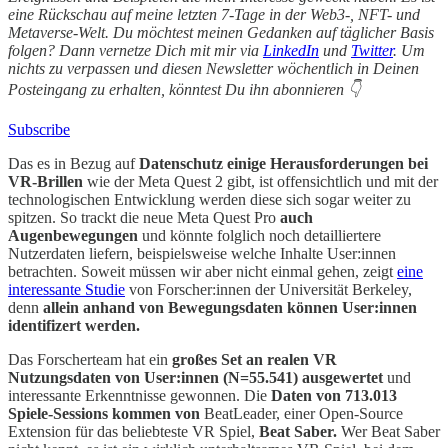
eine Rückschau auf meine letzten 7-Tage in der Web3-, NFT- und
Metaverse-Welt. Du möchtest meinen Gedanken auf täglicher Basis
folgen? Dann vernetze Dich mit mir via
LinkedIn
und
Twitter
. Um
nichts zu verpassen und diesen Newsletter wöchentlich in Deinen
Posteingang zu erhalten, könntest Du ihn abonnieren 👇
Subscribe
Das es in Bezug auf
Datenschutz einige Herausforderungen bei
VR-Brillen
wie der Meta Quest 2 gibt, ist offensichtlich und mit der
technologischen Entwicklung werden diese sich sogar weiter zu
spitzen. So trackt die neue Meta Quest Pro
auch
Augenbewegungen
und könnte folglich noch detailliertere
Nutzerdaten liefern, beispielsweise welche Inhalte User:innen
betrachten. Soweit müssen wir aber nicht einmal gehen, zeigt
eine
interessante Studie
von Forscher:innen der Universität Berkeley,
denn
allein anhand von Bewegungsdaten können User:innen
identifizert werden.
Das Forscherteam hat ein
großes Set an realen VR
Nutzungsdaten von User:innen (N=55.541) ausgewertet
und
interessante Erkenntnisse gewonnen. Die
Daten von 713.013
Spiele-Sessions kommen von
BeatLeader, einer Open-Source
Extension für das beliebteste VR Spiel,
Beat Saber.
Wer Beat Saber